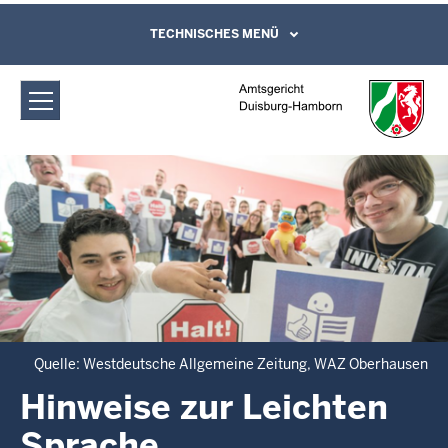
Direkt zum Inhalt
Amtsgericht Duisburg-Hamborn:
TECHNISCHES MENÜ
Leichte Sprache, Gebärdensprachenvideo
und Kontaktformular
Hinweise zur Leichten Sprache
Quelle: Westdeutsche Allgemeine Zeitung, WAZ Oberhausen
Hinweise zur Leichten
Sprache