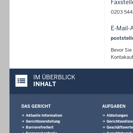
Faxstell
0203 544
E-Mail-
poststel
Bevor Sie
Kontakauf
IM ÜBERBLICK
Justiz-Portal im Überblick:
INHALT
DAS GERICHT
AUFGABEN
Aktuelle Information
Abteilungen
Gerichtsvorstellung
Gerichtsvollzi
Barrierefreiheit
Geschäftsverte