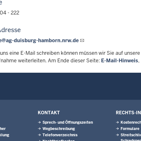
e
04 - 222
Adresse
le@ag-duisburg-hamborn.nrw.de
 uns eine E-Mail schreiben können müssen wir Sie auf unsere 
nahme weiterleiten. Am Ende dieser Seite:
E-Mail-Hinweis
,
KONTAKT
RECHTS-I
Sprech- und Öffnungszeiten
Kostenrech
eher
Wegbeschreibung
Formulare
ilung
Telefonverzeichnis
Streitschl
Schiedspe