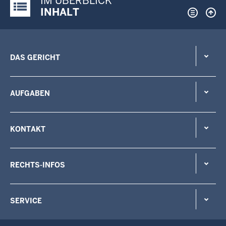
IM ÜBERBLICK
Justiz-Portal im Überblick:
INHALT
DAS GERICHT
AUFGABEN
KONTAKT
RECHTS-INFOS
SERVICE