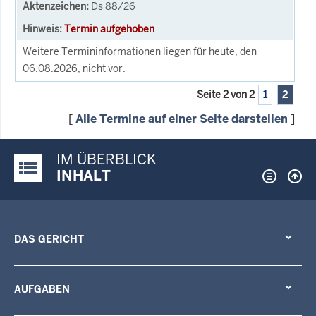
Ds 88/26
Termin aufgehoben
Weitere Termininformationen liegen für heute, den
06.08.2026, nicht vor.
Seite 2 von 2
1
2
[
Alle Termine auf einer Seite darstellen
]
IM ÜBERBLICK
Justiz-Portal im Überblick:
INHALT
DAS GERICHT
AUFGABEN