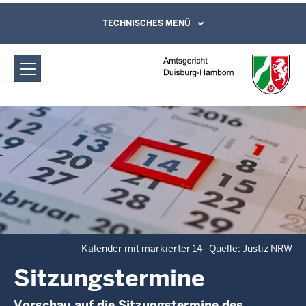
Direkt zum Inhalt
Amtsgericht Duisburg-Hamborn:
TECHNISCHES MENÜ
Leichte Sprache, Gebärdensprachenvideo
und Kontaktformular
Sitzungstermine
Kalender mit markierter 14 Quelle: Justiz NRW
Sitzungstermine
Vorschau auf die Sitzungstermine des