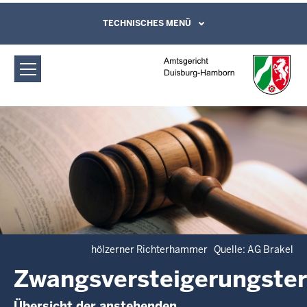
Direkt zum Inhalt
Amtsgericht Duisburg-Hamborn:
TECHNISCHES MENÜ
Leichte Sprache, Gebärdensprachenvideo
und Kontaktformular
Zwangsversteigerungstermine
hölzerner Richterhammer Quelle: AG Brakel
Zwangsversteigerungste
Übersicht der anstehenden