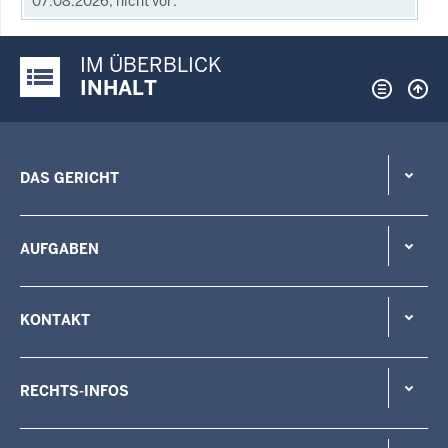
07.08.2026, nicht vor.
IM ÜBERBLICK
Justiz-Portal im Überblick:
INHALT
DAS GERICHT
AUFGABEN
KONTAKT
RECHTS-INFOS