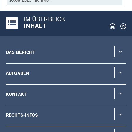
10.08.2026, nicht vor.
IM ÜBERBLICK
Justiz-Portal im Überblick:
INHALT
DAS GERICHT
AUFGABEN
KONTAKT
RECHTS-INFOS