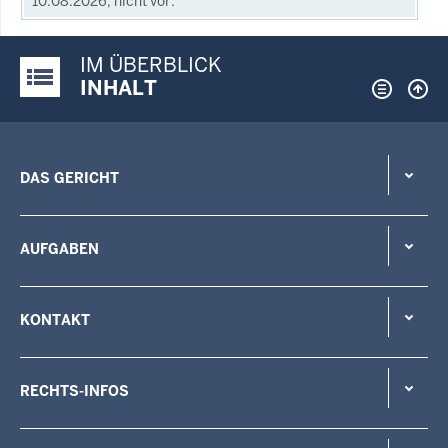
10.08.2026, nicht vor.
IM ÜBERBLICK
Justiz-Portal im Überblick:
INHALT
DAS GERICHT
AUFGABEN
KONTAKT
RECHTS-INFOS