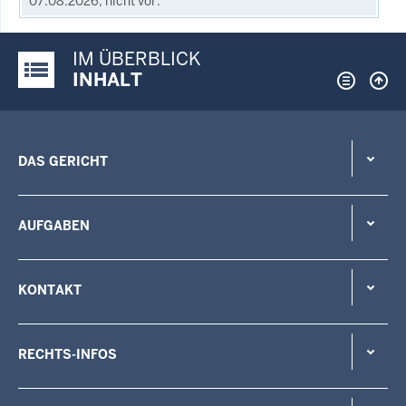
07.08.2026, nicht vor.
IM ÜBERBLICK
Justiz-Portal im Überblick:
INHALT
DAS GERICHT
AUFGABEN
KONTAKT
RECHTS-INFOS